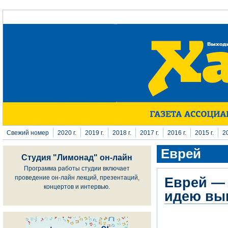
Перейти к основному содержанию
Свежий номер
2020 г.
2019 г.
2018 г.
2017 г.
2016 г.
2015 г.
20
Еврей
Студия "Лимонад" он-лайн
Программа работы студии включает
проведение он-лайн лекций, презентаций,
Еврей —
концертов и интервью.
идею вы