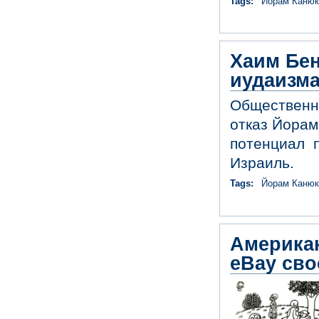
Tags:
Йорам Каню
Хаим Бен
иудаизм
Общественно
отказ Йорам
потенциал 
Израиль.
Tags:
Йорам Каню
Американ
eBay сво