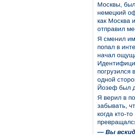
Москвы, был
немецкий оф
как Москва 
отправил ме
Я сменил им
попал в инте
начал ощуща
Идентифицир
погрузился 
одной сторо
Йозеф был 
Я верил в п
забывать, ч
когда кто-то
превращался
— Вы вски