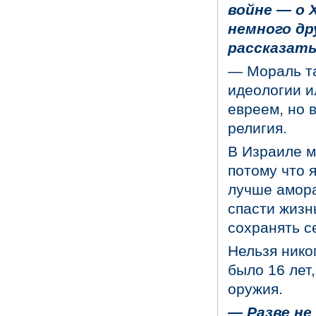
войне — о 
немного др
рассказать
— Мораль та
идеологии и
евреем, но 
религия.
В Израиле м
потому что 
лучше амора
спасти жизн
сохранять с
Нельзя никог
было 16 лет,
оружия.
— Разве не