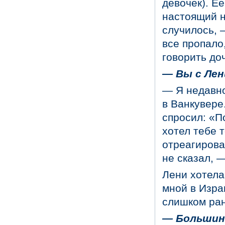
девочек). Ее
настоящий н
случилось, —
все пропало
говорить до
— Вы с Лен
— Я недавно
в Ванкувере.
спросил: «П
хотел тебе т
отреагирова
не сказал, —
Лени хотела
мной в Израи
слишком ран
— Большин