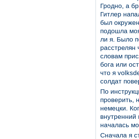
Гродно, а б
Гитлер напа
был окружен
подошла моя
ли я. Было п
расстрелян ч
словам прис
бога или ост
что я volks
солдат пове
По инструкц
проверить, 
немецки. Ко
внутренний 
началась мо
Сначала я с