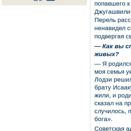
попавшего 
Джугашвили.
Перель расс
ненавидел с
подвергая с
— Как вы с
живых?
— Я родился
моя семья у
Лодзи решил
брату Исаак
жили, и род
сказал на п
случилось, 
бога».
Советская а