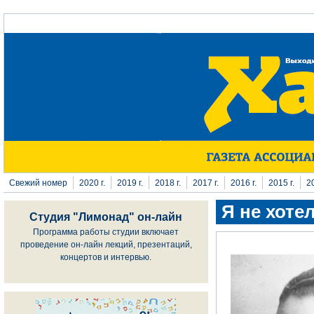
Перейти к основному содержанию
Свежий номер
2020 г.
2019 г.
2018 г.
2017 г.
2016 г.
2015 г.
20
Я не хоте
Студия "Лимонад" он-лайн
Программа работы студии включает
проведение он-лайн лекций, презентаций,
концертов и интервью.