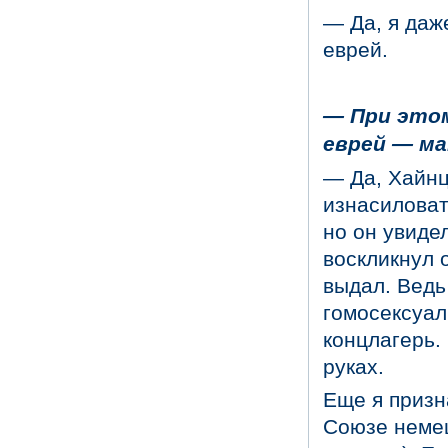
— Да, я даж
еврей.
— При этом
еврей — ма
— Да, Хайнц
изнасиловат
но он увидел
воскликнул о
выдал. Ведь
гомосексуал
концлагерь.
руках.
Еще я призн
Союзе немец