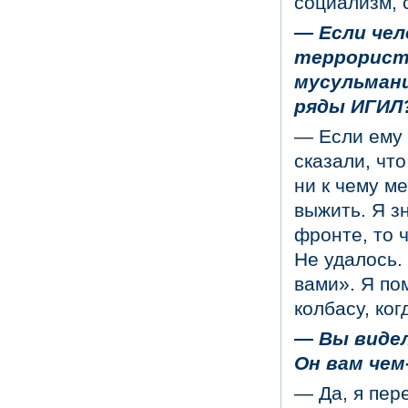
социализм,
— Если чел
террористы
мусульмани
ряды ИГИЛ
— Если ему 
сказали, что
ни к чему м
выжить. Я зн
фронте, то 
Не удалось.
вами». Я по
колбасу, ког
— Вы видел
Он вам чем
— Да, я пер