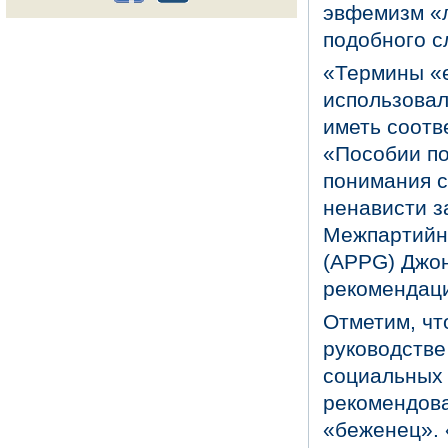
эвфемизм «л
подобного с
«Термины «е
использовал
иметь соотв
«Пособии по
понимания с
ненависти з
Межпартийно
(APPG) Джо
рекомендац
Отметим, чт
руководстве 
социальных 
рекомендова
«беженец». 