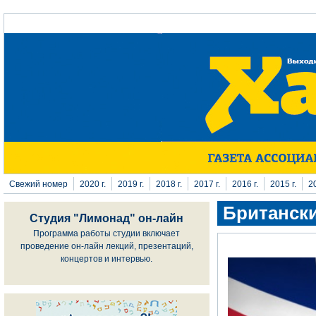
Перейти к основному содержанию
Свежий номер
2020 г.
2019 г.
2018 г.
2017 г.
2016 г.
2015 г.
20
Британски
Студия "Лимонад" он-лайн
Программа работы студии включает
проведение он-лайн лекций, презентаций,
концертов и интервью.