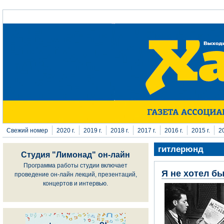
Перейти к основному содержанию
Свежий номер
2020 г.
2019 г.
2018 г.
2017 г.
2016 г.
2015 г.
20
гитлерюнд
Студия "Лимонад" он-лайн
Программа работы студии включает
Я не хотел б
проведение он-лайн лекций, презентаций,
концертов и интервью.