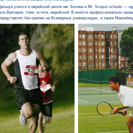
Джошуа учился в еврейской школе им. Бялика и Mt. Scopus schools — о
та Виктория, тоже, кстати, еврейской. В юности профессионально зани
представлял Австралию на Всемирных универсиадах, а также Маккабиа