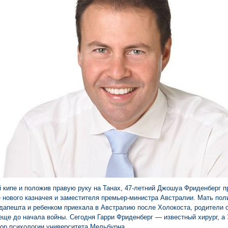
 кипе и положив правую руку на Танах, 47-летний Джошуа Фриденберг п
 нового казначея и заместителя премьер-министра Австралии. Мать пол
удапешта и ребенком приехала в Австралию после Холокоста, родители 
еще до начала войны. Сегодня Гарри Фриденберг — известный хирург, а
ор психологии университета Мельбурна.