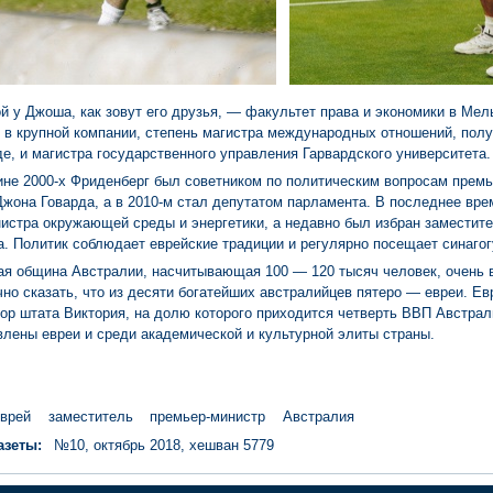
й у Джоша, как зовут его друзья, — факультет права и экономики в Мел
 в крупной компании, степень магистра международных отношений, полу
, и магистра государственного управления Гарвардского университета.
ине 2000-х Фриденберг был советником по политическим вопросам премь
жона Говарда, а в 2010-м стал депутатом парламента. В последнее вре
нистра окружающей среды и энергетики, а недавно был избран заместит
. Политик соблюдает еврейские традиции и регулярно посещает синагог
ая община Австралии, насчитывающая 100 — 120 тысяч человек, очень 
но сказать, что из десяти богатейших австралийцев пятеро — евреи. Ев
ор штата Виктория, на долю которого приходится четверть ВВП Австрал
лены евреи и среди академической и культурной элиты страны.
врей
заместитель
премьер-министр
Австралия
азеты:
№10, октябрь 2018, хешван 5779