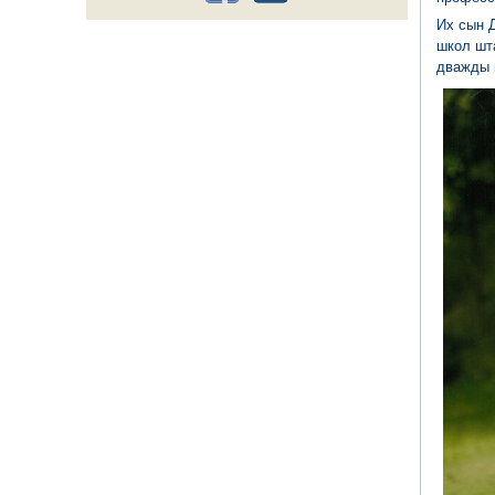
Их сын 
школ шта
дважды 