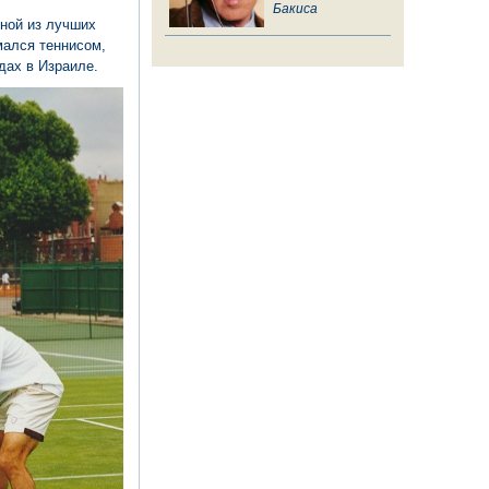
Бакиса
дной из лучших
мался теннисом,
дах в Израиле.