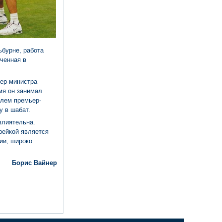
ьбурне, работа
ченная в
ер-министра
мя он занимал
елем премьер-
у в шабат.
влиятельна.
рейкой является
ии, широко
Борис Вайнер