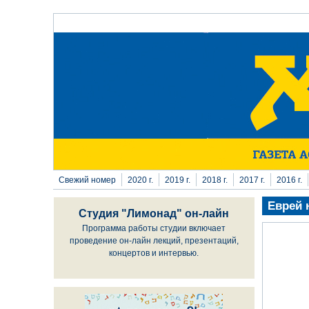
Перейти к основному содержанию
Свежий номер
2020 г.
2019 г.
2018 г.
2017 г.
2016 г.
Еврей 
Студия "Лимонад" он-лайн
Программа работы студии включает
проведение он-лайн лекций, презентаций,
концертов и интервью.