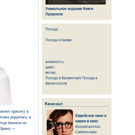
Уникальное издание Книги
Пророков
Погода
Погода в
Киеве
влажность:
давл.:
ветер:
Погода в Кременчуге
Погода в
Мелитополе
Кинозал
ринял присягу в
Еврейское кино и
итика родилась в
евреи в кино
отца бежали из
Кинорецензии
 Эрика —
Святослава