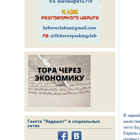
В черной
Газета "Хадашот" в социальных
качестве
сетях
гетто Б
Европы 
професс