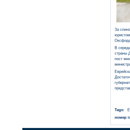
За спино
юристом
Оксфорде
В серед
страны Д
пост ми
министра
Еврейск
Достаточ
губернат
представ
Tags:
Е
номер г