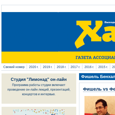
Перейти к основному содержанию
Свежий номер
2020 г.
2019 г.
2018 г.
2017 г.
2016 г.
2015 г.
20
Фишель Бенха
Студия "Лимонад" он-лайн
Программа работы студии включает
Фишель vs Фе
проведение он-лайн лекций, презентаций,
концертов и интервью.