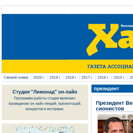
Перейти к основному содержанию
Свежий номер
2020 г.
2019 г.
2018 г.
2017 г.
2016 г.
2015 г.
20
президент
Студия "Лимонад" он-лайн
Программа работы студии включает
Президент Ве
проведение он-лайн лекций, презентаций,
сионистов
концертов и интервью.