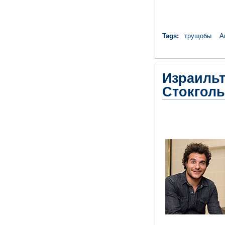
Tags:
трущобы
А
Израильт
Стокгол