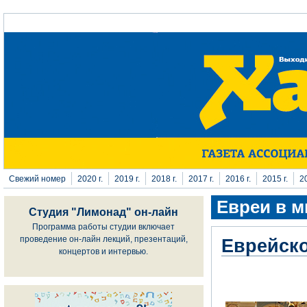
Перейти к основному содержанию
Свежий номер
2020 г.
2019 г.
2018 г.
2017 г.
2016 г.
2015 г.
20
Евреи в м
Студия "Лимонад" он-лайн
Программа работы студии включает
проведение он-лайн лекций, презентаций,
Еврейско
концертов и интервью.