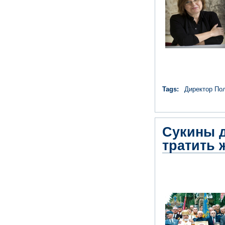
Tags:
Директор Пол
Сукины д
тратить 