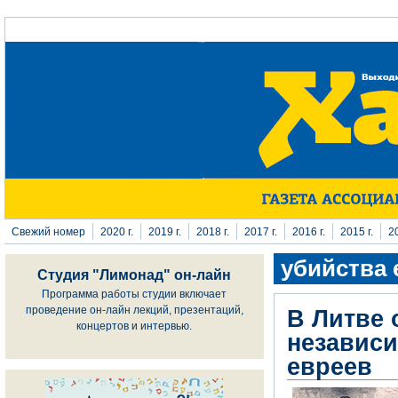
Перейти к основному содержанию
Свежий номер
2020 г.
2019 г.
2018 г.
2017 г.
2016 г.
2015 г.
20
убийства 
Студия "Лимонад" он-лайн
Программа работы студии включает
проведение он-лайн лекций, презентаций,
В Литве 
концертов и интервью.
независи
евреев