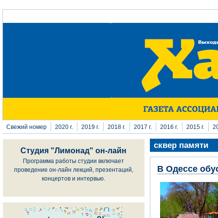
Перейти к основному содержанию
Свежий номер
2020 г.
2019 г.
2018 г.
2017 г.
2016 г.
2015 г.
20
сквер памяти
Студия "Лимонад" он-лайн
Программа работы студии включает
В Одессе обу
проведение он-лайн лекций, презентаций,
концертов и интервью.