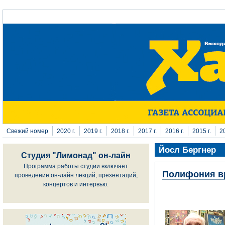
Перейти к основному содержанию
Свежий номер
2020 г.
2019 г.
2018 г.
2017 г.
2016 г.
2015 г.
20
Йосл Бергнер
Студия "Лимонад" он-лайн
Программа работы студии включает
Полифония в
проведение он-лайн лекций, презентаций,
концертов и интервью.