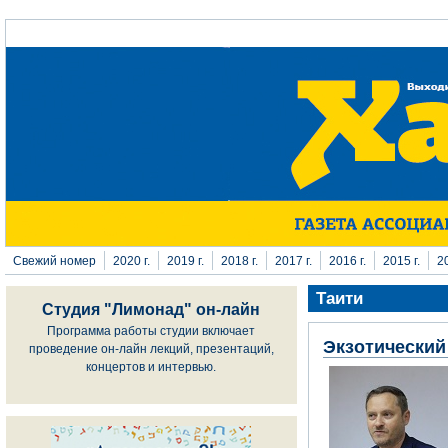
Перейти к основному содержанию
Свежий номер
2020 г.
2019 г.
2018 г.
2017 г.
2016 г.
2015 г.
20
Таити
Студия "Лимонад" он-лайн
Программа работы студии включает
Экзотический
проведение он-лайн лекций, презентаций,
концертов и интервью.