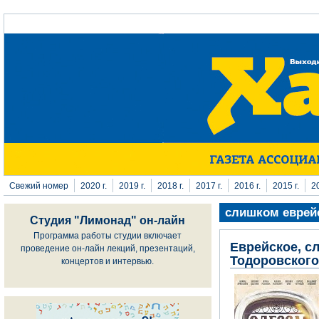
Перейти к основному содержанию
Свежий номер
2020 г.
2019 г.
2018 г.
2017 г.
2016 г.
2015 г.
20
слишком еврей
Студия "Лимонад" он-лайн
Программа работы студии включает
Еврейское, сл
проведение он-лайн лекций, презентаций,
Тодоровского
концертов и интервью.