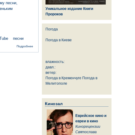
му песни,
леньким
Уникальное издание Книги
Пророков
Погода
Tube
песни
Погода в
Киеве
о Как в
Подробнее
Израиле
превращали
Принцессу
влажность:
Шо в
принцессу
давл.:
Шоу
ветер:
Погода в Кременчуге
Погода в
Мелитополе
Кинозал
Еврейское кино и
евреи в кино
Кинорецензии
Святослава