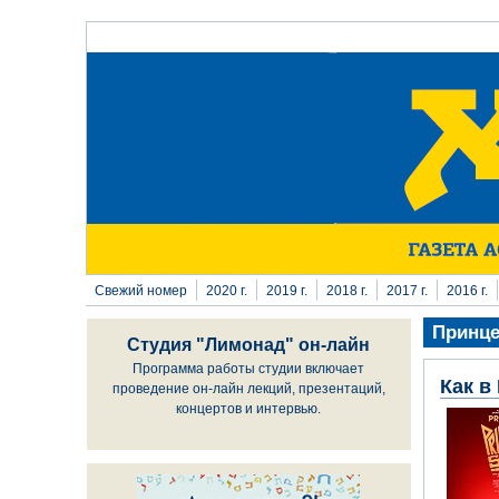
Перейти к основному содержанию
Свежий номер
2020 г.
2019 г.
2018 г.
2017 г.
2016 г.
Принце
Студия "Лимонад" он-лайн
Программа работы студии включает
Как в
проведение он-лайн лекций, презентаций,
концертов и интервью.