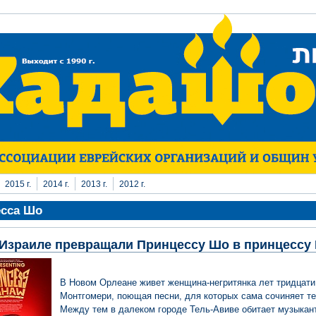
2015 г.
2014 г.
2013 г.
2012 г.
сса Шо
 Израиле превращали Принцессу Шо в принцессу
В Новом Орлеане живет женщина-негритянка лет тридцати
Монтгомери, поющая песни, для которых сама сочиняет те
Между тем в далеком городе Тель-Авиве обитает музыкан