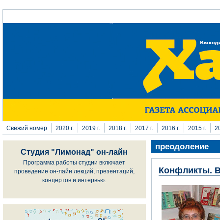
Перейти к основному содержанию
Свежий номер
2020 г.
2019 г.
2018 г.
2017 г.
2016 г.
2015 г.
20
преодоление
Студия "Лимонад" он-лайн
Программа работы студии включает
Конфликты. В
проведение он-лайн лекций, презентаций,
концертов и интервью.