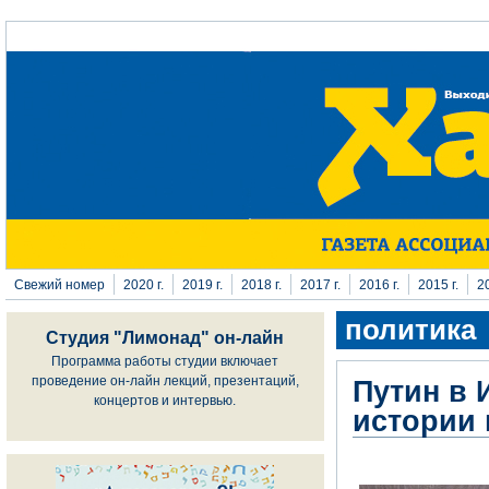
Перейти к основному содержанию
Свежий номер
2020 г.
2019 г.
2018 г.
2017 г.
2016 г.
2015 г.
20
политика
Студия "Лимонад" он-лайн
Программа работы студии включает
проведение он-лайн лекций, презентаций,
Путин в 
концертов и интервью.
истории 