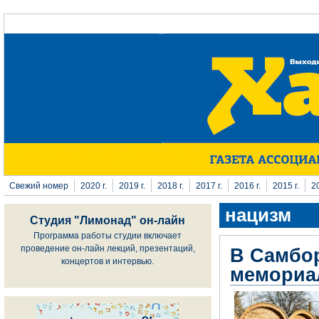
Перейти к основному содержанию
Свежий номер
2020 г.
2019 г.
2018 г.
2017 г.
2016 г.
2015 г.
20
нацизм
Студия "Лимонад" он-лайн
Программа работы студии включает
проведение он-лайн лекций, презентаций,
В Самбор
концертов и интервью.
мемориал