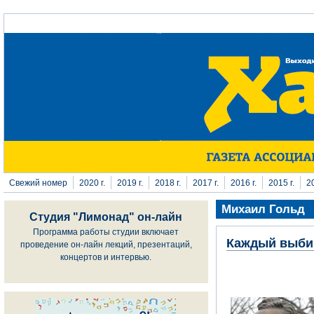
Перейти к основному содержанию
Свежий номер
2020 г.
2019 г.
2018 г.
2017 г.
2016 г.
2015 г.
20
Михаил Гольд
Студия "Лимонад" он-лайн
Программа работы студии включает
Каждый выби
проведение он-лайн лекций, презентаций,
концертов и интервью.