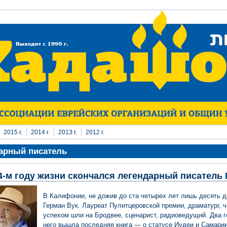
2015 г.
2014 г.
2013 г.
2012 г.
арный писатель
4-м году жизни скончался легендарный писатель 
В Калифонии, не дожив до ста четырех лет лишь десять д
Герман Вук. Лауреат Пулитцеровской премии, драматург, ч
успехом шли на Бродвее, сценарист, радиоведущий. Два г
него вышла последняя книга — о статусе Иудеи и Самари