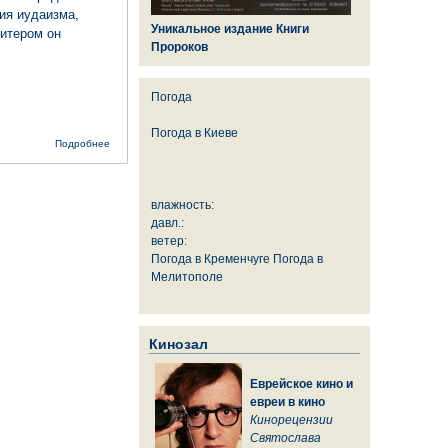
ия иудаизма,
Уникальное издание Книги
витером он
Пророков
Погода
Погода в
Киеве
о На 104-м
Подробнее
году жизни
скончался
легендарный
писатель
влажность:
Герман Вук
давл.:
ветер:
Погода в Кременчуге
Погода в
Мелитополе
Кинозал
Еврейское кино и
евреи в кино
Кинорецензии
Святослава