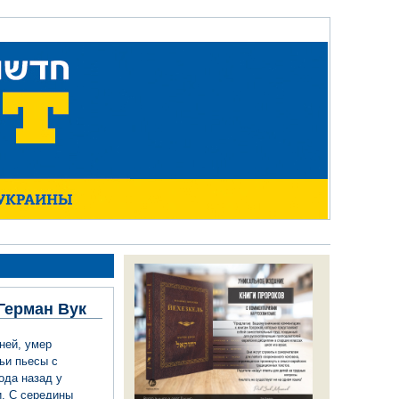
Герман Вук
ней, умер
ьи пьесы с
ода назад у
и. С середины