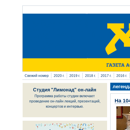
Перейти к основному содержанию
Свежий номер
2020 г.
2019 г.
2018 г.
2017 г.
2016 г.
легенд
Студия "Лимонад" он-лайн
Программа работы студии включает
На 10
проведение он-лайн лекций, презентаций,
концертов и интервью.