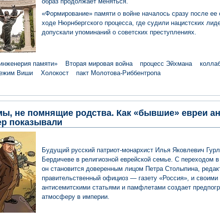
образ продолжает меняться.
«Формирование» памяти о войне началось сразу после ее 
ходе Нюрнбергского процесса, где судили нацистских лиде
допускали упоминаний о советских преступлениях.
инженерия памяти»
Вторая мировая война
процесс Эйхмана
колла
ежим Виши
Холокост
пакт Молотова-Риббентропа
ы, не помнящие родства. Как «бывшие» евреи а
р показывали
Будущий русский патриот-монархист Илья Яковлевич Гурл
Бердичеве в религиозной еврейской семье. С переходом в
он становится доверенным лицом Петра Столыпина, редак
правительственный официоз — газету «Россия», и своими
антисемитскими статьями и памфлетами создает предпог
атмосферу в империи.