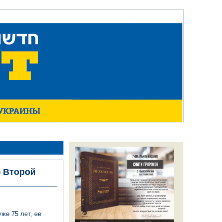
 Второй
же 75 лет, ее