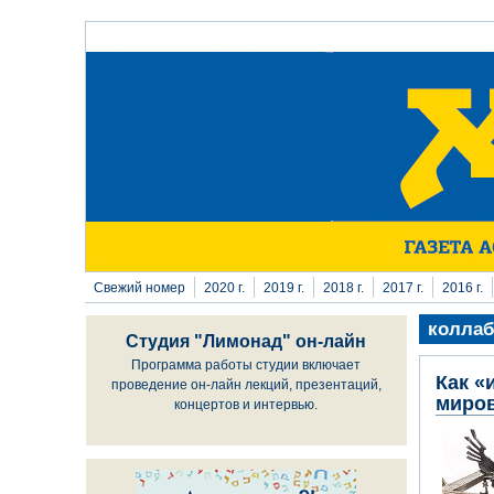
Перейти к основному содержанию
Свежий номер
2020 г.
2019 г.
2018 г.
2017 г.
2016 г.
коллаб
Студия "Лимонад" он-лайн
Программа работы студии включает
Как «
проведение он-лайн лекций, презентаций,
миро
концертов и интервью.