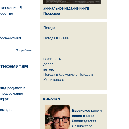
окончания. В
Уникальное издание Книги
ров, не
Пророков
Погода
борационизм
Погода в
Киеве
о Как
Подробнее
«инженерия
памяти»
влажность:
вытесняет
давл.:
нтисемитам
реальную
ветер:
историю
Второй
Погода в Кременчуге
Погода в
мировой
Мелитополе
янд родился в
 православие
тирует
Кинозал
ромную
Еврейское кино и
евреи в кино
Кинорецензии
Святослава