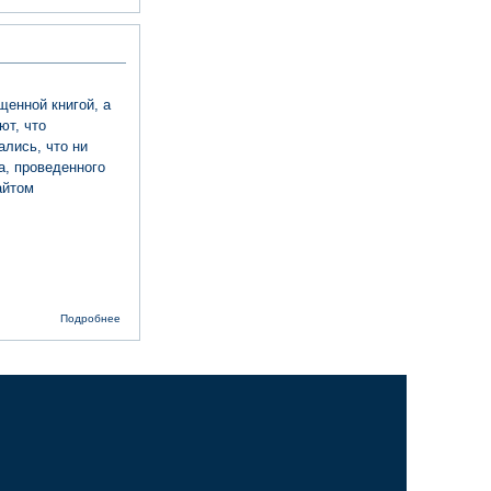
верим,
гражданством
гордимся
енной книгой, а
ют, что
лись, что ни
а, проведенного
айтом
о Книга
Подробнее
книг.
Проверено
временем