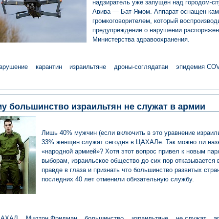
надзиратель уже запущен над городом-сп
Авива — Бат-Ямом. Аппарат оснащен кам
громкоговорителем, который воспроизвод
предупреждение о нарушении распоряжен
Министерства здравоохранения.
арушение
карантин
израильтяне
дроны-соглядатаи
эпидемия COV
у большинство израильтян не служат в армии
Лишь 40% мужчин (если включить в это уравнение израиль
33% женщин служат сегодня в ЦАХАЛе. Так можно ли наз
«народной армией»? Хотя этот вопрос привел к новым па
выборам, израильское общество до сих пор отказывается 
правде в глаза и признать что большинство развитых стра
последних 40 лет отменили обязательную службу.
ЦАХАЛ
Милтон Фридман
большинство
израильтяне
не служат
а