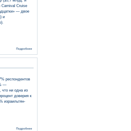
 ($5,7 млрд. и
Carnival Cruise
вадцатки» — двое
) и
).
о 20
Подробнее
израильтян
вошли в
список
миллиардеров
Forbes
7% респондентов
4% —
 что ни одна из
процент доверия к
% израильтян-
о Власти не
Подробнее