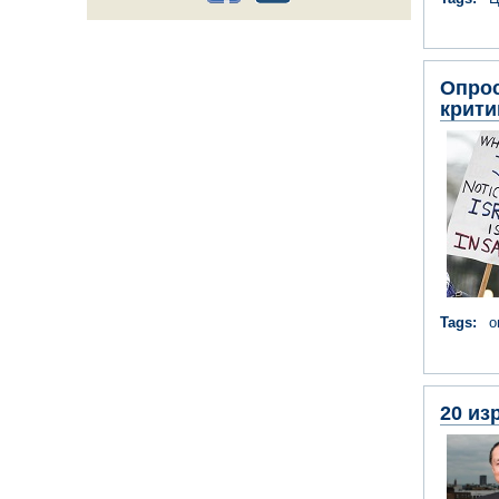
Опрос
крити
Tags:
о
20 из