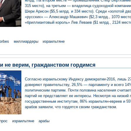
млрд. На втором месте — промышленник Стеф Вертхаймер
315 место), на третьем — владелица судоходной компании 
Шери Арисон ($5,5 млрд. и 334 место). Среди «золотой д
«русских» — Александр Машкевич ($2,3 млрд., 1070 место
«бриллиантовый король» Лев Леваев ($1 млрд., 2124 место
orbes
миллиардеры
израильтяне
и не верим, гражданством гордимся
Согласно израильскому Индексу демократии-2016, лишь 2
доверяют правительству, 26,5% — парламенту и всего 1
политическим партиям. Почти половина населения считает,
партий не представляет ее интересы. Несмотря на низкий 
государственным институтам, 86% израильтян-евреев и 55
арабов заявили, что гордятся своим гражданством.
прос
израильтяне
арабы