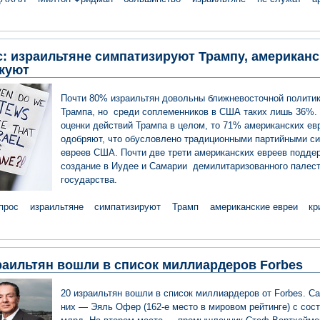
: израильтяне симпатизируют Трампу, американс
куют
Почти 80% израильтян довольны ближневосточной политик
Трампа, но среди соплеменников в США таких лишь 36%. 
оценки действий Трампа в целом, то 71% американских ев
одобряют, что обусловлено традиционными партийными с
евреев США. Почти две трети американских евреев подде
создание в Иудее и Самарии демилитаризованного палест
государства.
прос
израильтяне
симпатизируют
Трамп
американские евреи
кр
раильтян вошли в список миллиардеров Forbes
20 израильтян вошли в список миллиардеров от Forbes. С
них — Эяль Офер (162-е место в мировом рейтинге) с сост