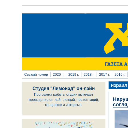
Перейти к основному содержанию
Свежий номер
2020 г.
2019 г.
2018 г.
2017 г.
2016 г.
израил
Студия "Лимонад" он-лайн
Программа работы студии включает
Наруш
проведение он-лайн лекций, презентаций,
согля
концертов и интервью.