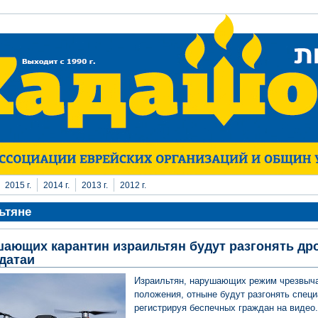
2015 г.
2014 г.
2013 г.
2012 г.
ьтяне
ающих карантин израильтян будут разгонять др
датаи
Израильтян, нарушающих режим чрезвыч
положения, отныне будут разгонять спец
регистрируя беспечных граждан на видео.