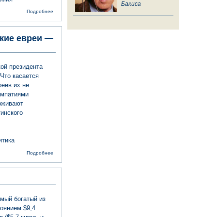
Бакиса
о Почему
Подробнее
большинство
израильтян
не служат в
кие евреи —
армии
ой президента
Что касается
реев их не
импатиями
рживают
инского
итика
о Опрос:
Подробнее
израильтяне
симпатизируют
Трампу,
американские
евреи —
критикуют
амый богатый из
оянием $9,4