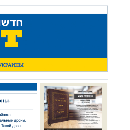
оны-
айного
иальные дроны,
 Такой дрон-