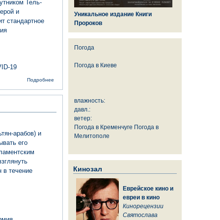
утником Тель-
ерой и
Уникальное издание Книги
ит стандартное
Пророков
ия
Погода
Погода в
Киеве
ID-19
о
Подробнее
Нарушающих
карантин
израильтян
влажность:
будут
давл.:
разгонять
ветер:
дроны-
соглядатаи
Погода в Кременчуге
Погода в
тян-арабов) и
Мелитополе
ывать его
рламентским
взглянуть
Кинозал
н в течение
Еврейское кино и
евреи в кино
Кинорецензии
Святослава
рмия