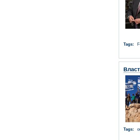
Tags:
F
Власт
Tags:
о