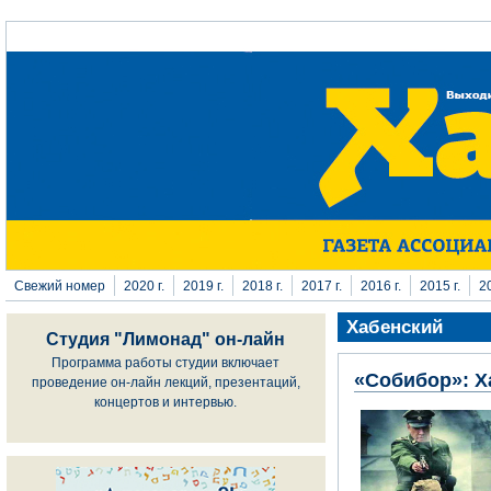
Перейти к основному содержанию
Свежий номер
2020 г.
2019 г.
2018 г.
2017 г.
2016 г.
2015 г.
20
Хабенский
Студия "Лимонад" он-лайн
Программа работы студии включает
«Собибор»: Х
проведение он-лайн лекций, презентаций,
концертов и интервью.