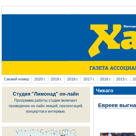
Перейти к основному содержанию
Свежий номер
2020 г.
2019 г.
2018 г.
2017 г.
2016 г.
2015 г.
20
Чикаго
Студия "Лимонад" он-лайн
Программа работы студии включает
Евреев выгна
проведение он-лайн лекций, презентаций,
концертов и интервью.