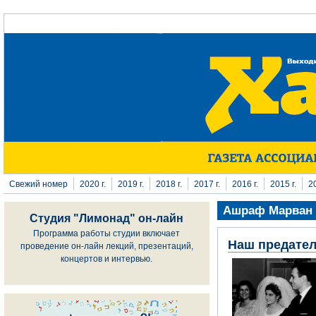
Перейти к основному содержанию
Свежий номер
2020 г.
2019 г.
2018 г.
2017 г.
2016 г.
2015 г.
20
Ашраф Марван
Студия "Лимонад" он-лайн
Программа работы студии включает
Наш предате
проведение он-лайн лекций, презентаций,
концертов и интервью.