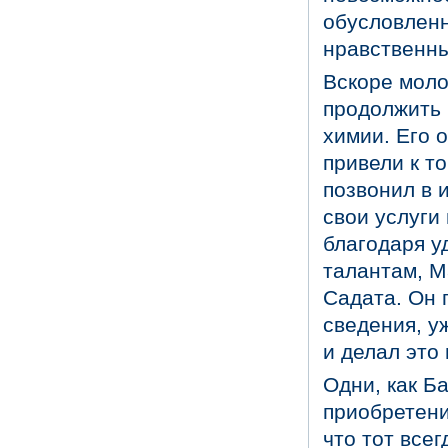
обусловленн
нравственны
Вскоре моло
продолжить 
химии. Его 
привели к то
позвонил в 
свои услуги 
благодаря у
талантам, М
Садата. Он 
сведения, у
и делал это 
Одни, как Б
приобретени
что тот все