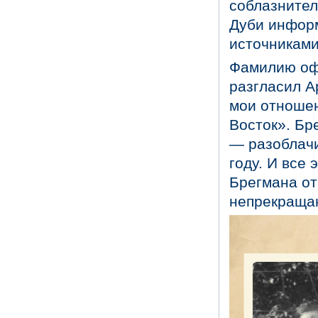
соблазнител
Дуби инфор
источниками
Фамилию офи
разгласил А
мои отношен
Восток». Бр
— разоблачи
году. И все
Брегмана от
непрекраща