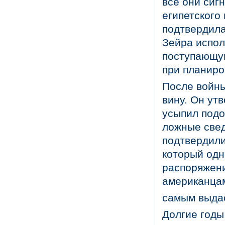
все они сиг
египетского
подтвердила
Зейра испол
поступающую
при планиро
После войны
вину. Он ут
усыпил подо
ложные свед
подтвердили
который одн
распоряжен
американцам
самым выда
Долгие годы