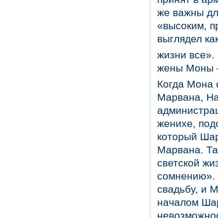
же важны дл
«высоким, п
выглядел как
жизни все».
жены Моны 
Когда Мона 
Марвана, На
администра
женихе, под
который Шар
Марвана. Та
светской жи
сомнению». 
свадьбу, и 
началом Шар
невозможнос