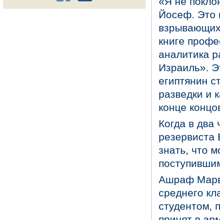
«Я не покло
Йосеф. Это 
взрывающихс
книге профе
аналитика р
Израиль». Э
египтянин с
разведки и 
конце концов
Когда в два 
резервиста 
знать, что 
поступившим
Ашраф Марва
среднего кл
студентом, 
принят в ар