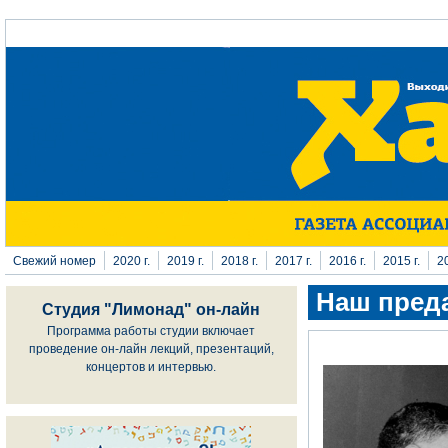
Перейти к основному содержанию
Свежий номер
2020 г.
2019 г.
2018 г.
2017 г.
2016 г.
2015 г.
20
Наш пред
Студия "Лимонад" он-лайн
Программа работы студии включает
проведение он-лайн лекций, презентаций,
концертов и интервью.