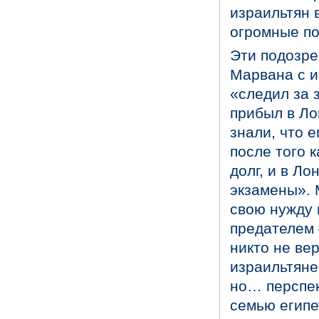
израильтян 
огромные по
Эти подозре
Марвана с и
«следил за 
прибыл в Ло
знали, что е
после того 
долг, и в Ло
экзамены». 
свою нужду 
предателем 
никто не ве
израильтяне
но… перспек
семью египе