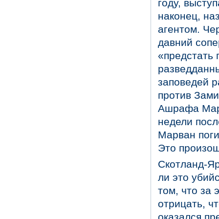
году, высту
наконец, на
агентом. Че
давний сопе
«предстать 
разведданны
заповедей р
против Зами
Ашрафа Марв
недели после
Марван поги
Это произош
Скотланд-Яр
ли это убий
том, что за
отрицать, ч
оказался пр