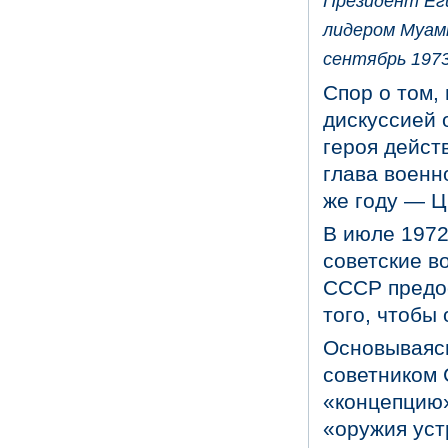
Президент Ег
лидером Муам
сентябрь 19
Спор о том,
дискуссией 
героя дейст
глава военно
же году — Ц
В июле 1972
советские во
СССР предос
того, чтобы
Основываясь
советником 
«концепцию»
«оружия уст