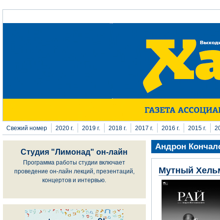
Перейти к основному содержанию
Свежий номер
2020 г.
2019 г.
2018 г.
2017 г.
2016 г.
2015 г.
20
Андрон Кончал
Студия "Лимонад" он-лайн
Программа работы студии включает
Мутный Хель
проведение он-лайн лекций, презентаций,
концертов и интервью.