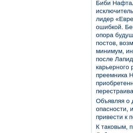
Биби Нафтал
исключитель
лидер «Евре
ошибкой. Бе
опора будущ
постов, воз
минимум, ин
после Лапид
карьерного 
преемника Н
приобретенн
перестраива
Объявляя о 
опасности, 
привести к 
К таковым, 