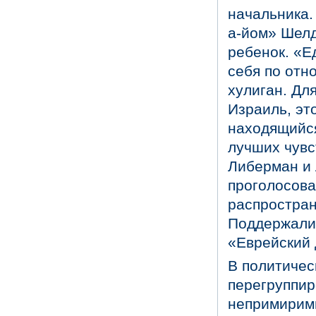
начальника.
а-йом» Шел
ребенок. «Е
себя по отн
хулиган. Дл
Израиль, эт
находящийся
лучших чувс
Либерман и 
проголосова
распростран
Поддержали 
«Еврейский 
В политичес
перегруппир
непримирим