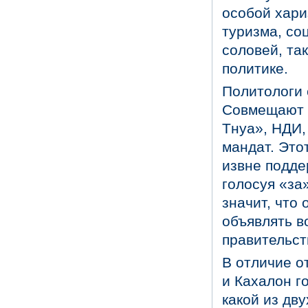
особой хари
туризма, со
соловей, та
политике.
Политологи 
Совмещают н
Тнуа», НДИ,
мандат. Этот
извне подде
голосуя «за»
значит, что
объявлять в
правительст
В отличие о
и Кахалон го
какой из дв