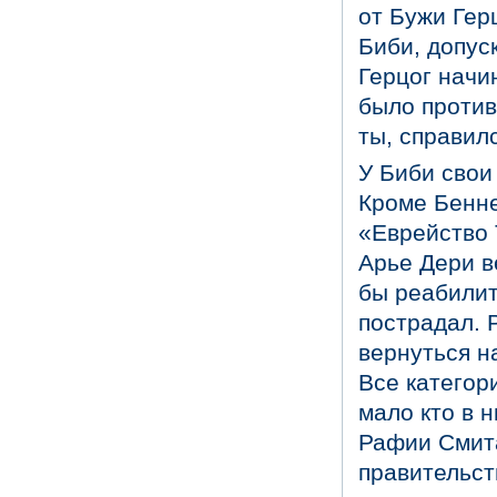
от Бужи Гер
Биби, допус
Герцог начи
было против
ты, справилс
У Биби свои
Кроме Бенне
«Еврейство 
Арье Дери в
бы реабилит
пострадал. 
вернуться н
Все категор
мало кто в 
Рафии Смита
правительст