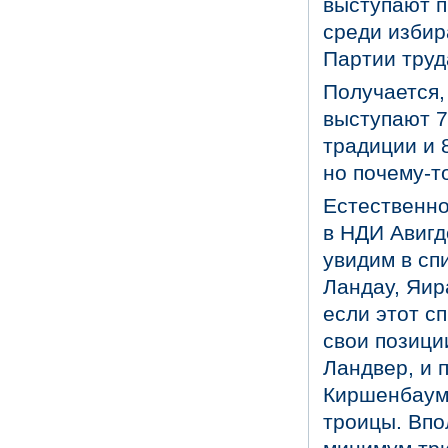
выступают п
среди избир
Партии труд
Получается,
выступают 
традиции и 
но почему-т
Естественно
в НДИ Авигд
увидим в сп
Ландау, Яир
если этот с
свои позици
Ландвер, и 
Киршенбаум,
троицы. Впо