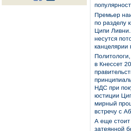
популярност
Премьер наи
по разделу 
Ципи Ливни.
несутся пото
канцелярии 
Политологи,
в Кнессет 20
правительст
принципиаль
НДС при пок
юстиции Цип
мирный проц
встречу с А
А еще стоит
затеянной б