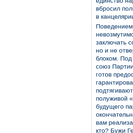
единство на
вбросил пол
в канцеляри
Поведением
невозмутимо
заключать с
но и не отв
блоком. Под
союз Партии
готов предо
гарантирова
подтягивают
полуживой «
будущего па
окончательн
вам реализа
кто? Бужи Г