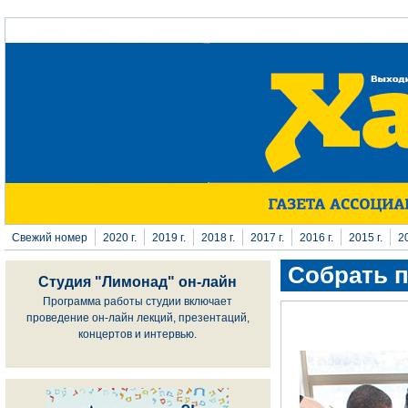
Перейти к основному содержанию
Свежий номер
2020 г.
2019 г.
2018 г.
2017 г.
2016 г.
2015 г.
20
Собрать п
Студия "Лимонад" он-лайн
Программа работы студии включает
проведение он-лайн лекций, презентаций,
концертов и интервью.