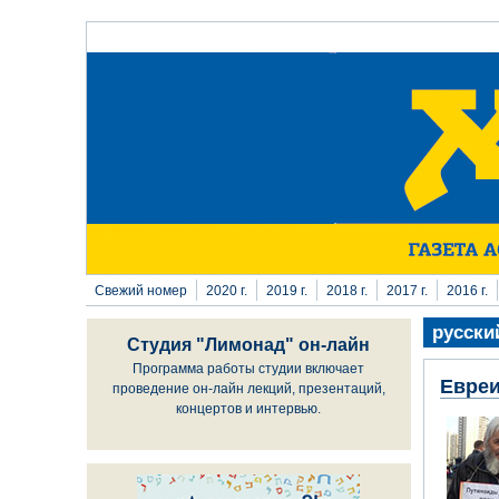
Перейти к основному содержанию
Свежий номер
2020 г.
2019 г.
2018 г.
2017 г.
2016 г.
русски
Студия "Лимонад" он-лайн
Программа работы студии включает
Евреи
проведение он-лайн лекций, презентаций,
концертов и интервью.