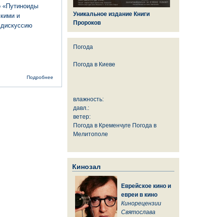
о «Путиноиды
Уникальное издание Книги
кими и
Пророков
 дискуссию
Погода
Погода в
Киеве
о Евреи за
Подробнее
Новороссию
влажность:
давл.:
ветер:
Погода в Кременчуге
Погода в
Мелитополе
Кинозал
Еврейское кино и
евреи в кино
Кинорецензии
Святослава