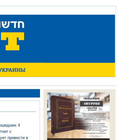
рошедших 4
тоит с
ует привести в