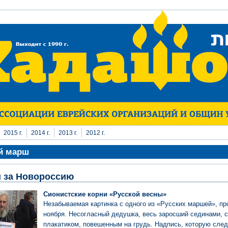
2015 г.
2014 г.
2013 г.
2012 г.
й марш
 за Новороссию
Сионистские корни «Русской весны»
Незабываемая картинка с одного из «Русских маршей», п
ноября. Несогласный дедушка, весь заросший сединами, с
плакатиком, повешенным на грудь. Надпись, которую след