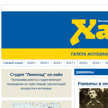
Перейти к основному содержанию
Свежий номер
2020 г.
2019 г.
2018 г.
2017 г.
2016 г.
2015 г.
20
раввины
Студия "Лимонад" он-лайн
Программа работы студии включает
Раввины в не
проведение он-лайн лекций, презентаций,
концертов и интервью.