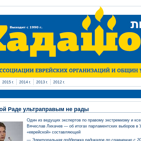
2015 г.
2014 г.
2013 г.
2012 г.
ой Раде ультраправым не рады
Один из ведущих экспертов по правому экстремизму и кс
Вячеслав Лихачев — об итогах парламентских выборов в У
«еврейской» составляющей
—
Э
лекторальная поддержка радикалов по сравнению с 20