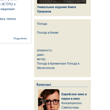
 (4,71%) и
Уникальное издание Книги
 национал-
Пророков
лось
почти
Погода
Погода в
Киеве
о В новой
Подробнее
Раде
ультраправым
не рады
влажность:
давл.:
ветер:
Погода в Кременчуге
Погода в
Мелитополе
Кинозал
Еврейское кино и
евреи в кино
Кинорецензии
Святослава