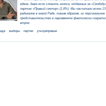
вдвое, даже если сложить голоса, отданные за «Свободу»
партию «Правый сектор» (1,8%).
М
ы насчитали
всего
13
радикалов в новой Раде
,
т
аким образом, их персональное
представительство в парламенте
фактически
сократи
втрое.
ада
выборы
партии
ультраправые