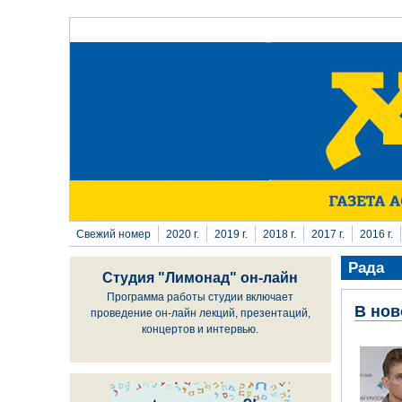
Перейти к основному содержанию
Свежий номер
2020 г.
2019 г.
2018 г.
2017 г.
2016 г.
Рада
Студия "Лимонад" он-лайн
Программа работы студии включает
В нов
проведение он-лайн лекций, презентаций,
концертов и интервью.