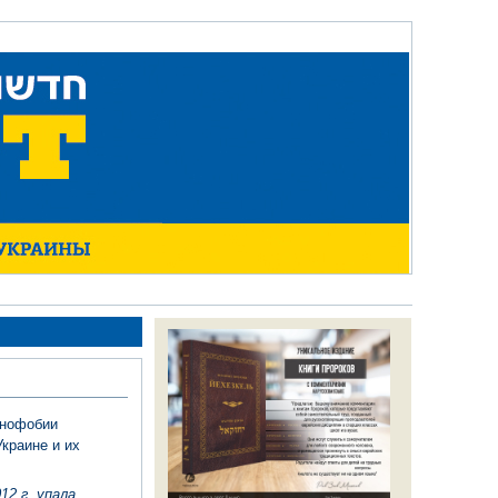
енофобии
краине и их
12 г. упала