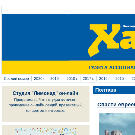
Перейти к основному содержанию
Свежий номер
2020 г.
2019 г.
2018 г.
2017 г.
2016 г.
2015 г.
20
Полтава
Студия "Лимонад" он-лайн
Программа работы студии включает
Спасти евреев
проведение он-лайн лекций, презентаций,
концертов и интервью.