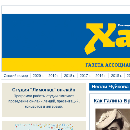
Перейти к основному содержанию
Свежий номер
2020 г.
2019 г.
2018 г.
2017 г.
2016 г.
2015 г.
20
Нелли Чуйкова
Студия "Лимонад" он-лайн
Программа работы студии включает
Как Галина Б
проведение он-лайн лекций, презентаций,
концертов и интервью.