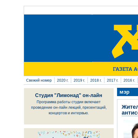
Перейти к основному содержанию
Свежий номер
2020 г.
2019 г.
2018 г.
2017 г.
2016 г.
мэр
Студия "Лимонад" он-лайн
Программа работы студии включает
Жител
проведение он-лайн лекций, презентаций,
антис
концертов и интервью.