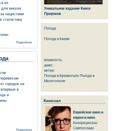
са из
 для многих.
Уникальное издание Книги
 за нацистами
Пророков
е статистику
Погода
Лопес
Погода в
Киеве
о Жители
Подробнее
французского
«города-
праведника»
ода
избрали
влажность:
мэра-
давл.:
антисемита
ветер:
сов
Погода в Кременчуге
Погода в
 перевесом
Мелитополе
от городок на
 впервые в
еще и
щины.
Кинозал
Еврейское кино и
евреи в кино
Кинорецензии
Святослава
о Глава
Подробнее