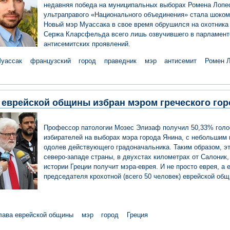
недавняя победа на муниципальных выборах Ромена Лопе
ультраправого «Национального объединения» стала шоком
Новый мэр Муассака в свое время обрушился на охотника
Сержа Кларсфельда всего лишь озвучившего в парламент
антисемитских проявлений.
уассак
французский
город
праведник
мэр
антисемит
Ромен 
 еврейской общины избран мэром греческого гор
Профессор патологии Мозес Элизаф получил 50,33% голо
избирателей на выборах мэра города Янина, с небольшим
одолев действующего градоначальника. Таким образом, эт
северо-западе страны, в двухстах километрах от Салоник,
истории Греции получит мэра-еврея. И не просто еврея, а 
председателя крохотной (всего 50 человек) еврейской об
лава еврейской общины
мэр
город
Греция