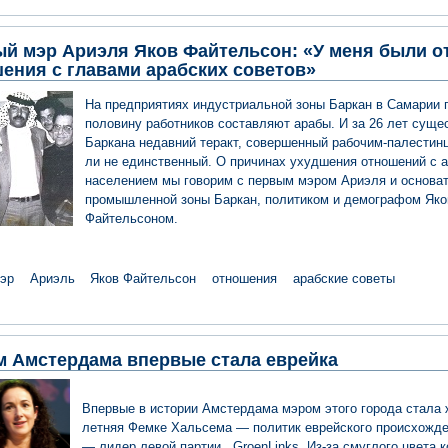
й мэр Ариэля Яков Файтельсон: «У меня были о
ения с главами арабских советов»
На предприятиях индустриальной зоны Баркан в Самарии 
половину работников составляют арабы. И за 26 лет суще
Баркана недавний теракт, совершенный рабочим-палести
ли не единственный. О причинах ухудшения отношений с 
населением мы говорим с первым мэром Ариэля и основа
промышленной зоны Баркан, политиком и демографом Як
Файтельсоном.
эр
Ариэль
Яков Файтельсон
отношения
арабские советы
 Амстердама впервые стала еврейка
Впервые в истории Амстердама мэром этого города стала
летняя Фемке Хальсема — политик еврейского происхожде
— лидер левой партии GroenLinks. Из-за смуглого цвета 