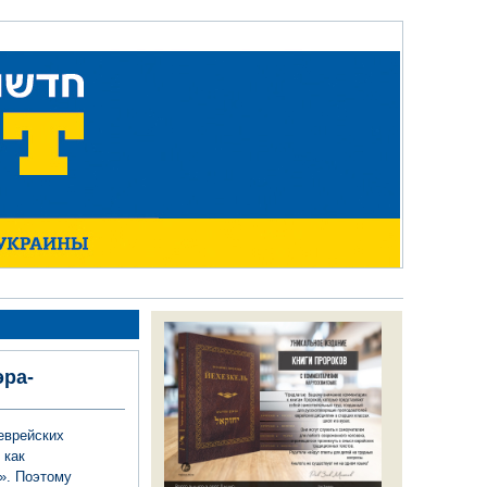
эра-
еврейских
 как
». Поэтому