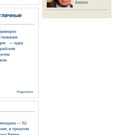
еврейской
Бакиса
общины
избран
тличные
мэром
греческого
города
примерно
ствования
нцем, — едва
арабским
телем
овом
о Первый
Подробнее
мэр Ариэля
Яков
Файтельсон:
«У меня
были
отличные
отношения с
 женщина — 52-
главами
ния, в прошлом
арабских
советов»
кожи Фемке