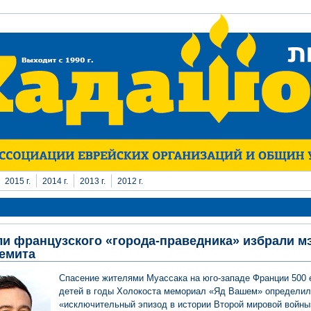
2015 г.
2014 г.
2013 г.
2012 г.
и французского «города-праведника» избрали м
емита
Спасение жителями Муассака на юго-западе Франции 500 
детей в годы Холокоста мемориал «Яд Вашем» определил
«исключительный эпизод в истории Второй мировой войны