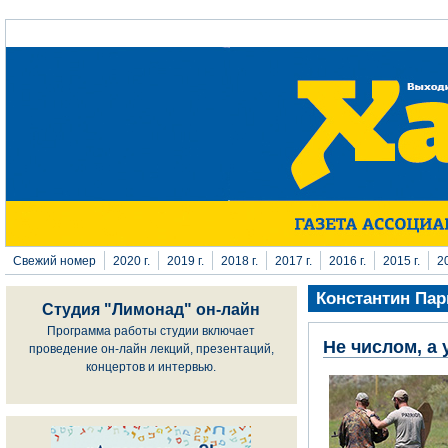
Перейти к основному содержанию
Свежий номер
2020 г.
2019 г.
2018 г.
2017 г.
2016 г.
2015 г.
20
Константин Па
Студия "Лимонад" он-лайн
Программа работы студии включает
Не числом, а
проведение он-лайн лекций, презентаций,
концертов и интервью.