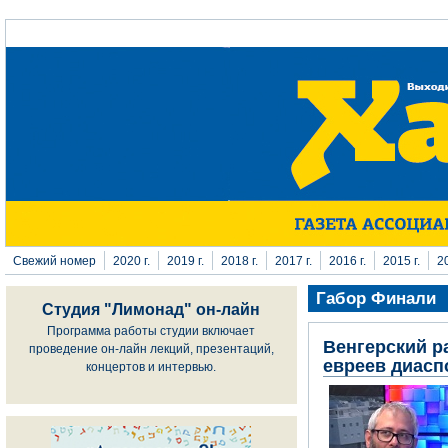
Перейти к основному содержанию
Свежий номер
2020 г.
2019 г.
2018 г.
2017 г.
2016 г.
2015 г.
20
Габор Финали
Студия "Лимонад" он-лайн
Программа работы студии включает
Венгерский р
проведение он-лайн лекций, презентаций,
евреев диас
концертов и интервью.