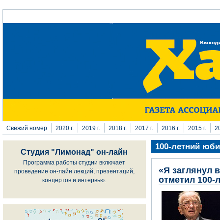
Перейти к основному содержанию
Свежий номер
2020 г.
2019 г.
2018 г.
2017 г.
2016 г.
2015 г.
20
100-летний юб
Студия "Лимонад" он-лайн
Программа работы студии включает
«Я заглянул 
проведение он-лайн лекций, презентаций,
отметил 100-
концертов и интервью.