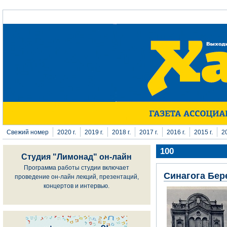
Перейти к основному содержанию
Свежий номер
2020 г.
2019 г.
2018 г.
2017 г.
2016 г.
2015 г.
20
100
Студия "Лимонад" он-лайн
Программа работы студии включает
Синагога Бер
проведение он-лайн лекций, презентаций,
концертов и интервью.