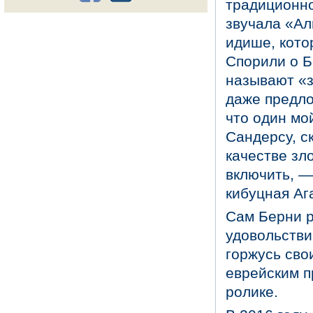
традиционно
звучала «Ал
идише, кото
Спорили о Б
называют «з
даже предло
что один мо
Сандерсу, ск
качестве зл
включить, —
кибуцная Аг
Сам Берни р
удовольстви
горжусь сво
еврейским п
ролике.