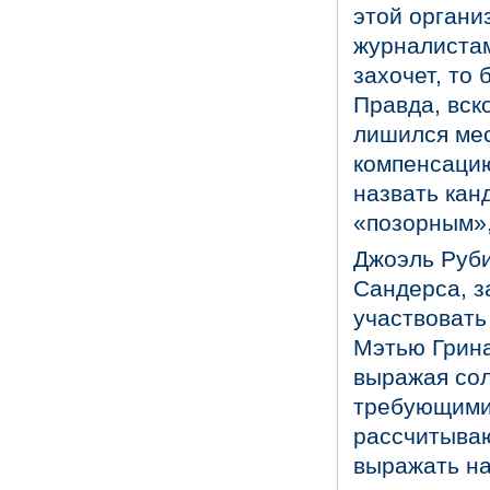
этой органи
журналистам
захочет, то
Правда, вск
лишился мес
компенсацию
назвать кан
«позорным»,
Джоэль Руби
Сандерса, з
участвовать
Мэтью Грин
выражая сол
требующими 
рассчитываю
выражать на