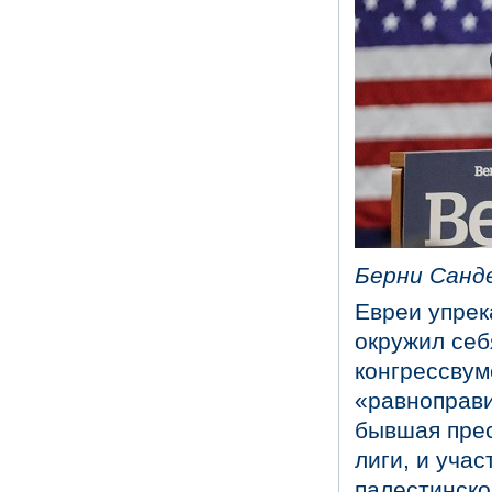
Берни Санд
Евреи упрек
окружил себ
конгрессву
«равноправи
бывшая пре
лиги, и уча
палестинско