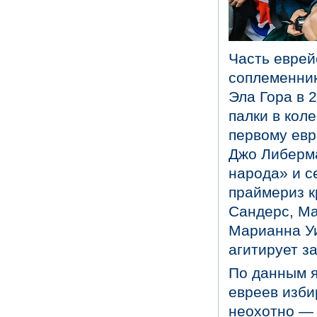
Часть еврей
соплеменник
Эла Гора в 
палки в кол
первому евр
Джо Либерма
народа» и с
праймериз к
Сандерс, Ма
Марианна Уи
агитирует з
По данным я
евреев изби
неохотно — 