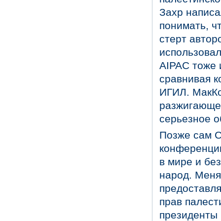
Захр написа
понимать, ч
стерт автор
использовал
AIPAC тоже 
сравнивая к
ИГИЛ. МакКо
разжигающей
серьезное о
Позже сам С
конференции
в мире и бе
народ. Меня
предоставля
прав палест
президенты 