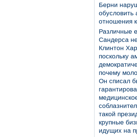
Берни наруш
обусловить
отношения к
Различные е
Сандерса не
Клинтон Хар
поскольку а
демократиче
почему моло
Он списал б
гарантирова
медицинское
соблазнител
такой прези
крупные биз
идущих на п