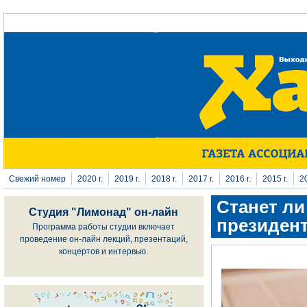
Перейти к основному содержанию
Свежий номер
2020 г.
2019 г.
2018 г.
2017 г.
2016 г.
2015 г.
20
Станет л
Студия "Лимонад" он-лайн
президен
Программа работы студии включает
проведение он-лайн лекций, презентаций,
концертов и интервью.