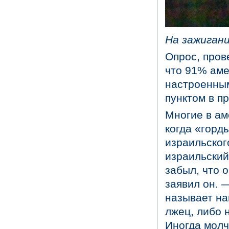
На зажигани
Опрос, пров
что 91% аме
настроенным
пунктом в п
Многие в ам
когда «горд
израильског
израильский
забыл, что 
заявил он. 
называет на
лжец, либо 
Иногда молч