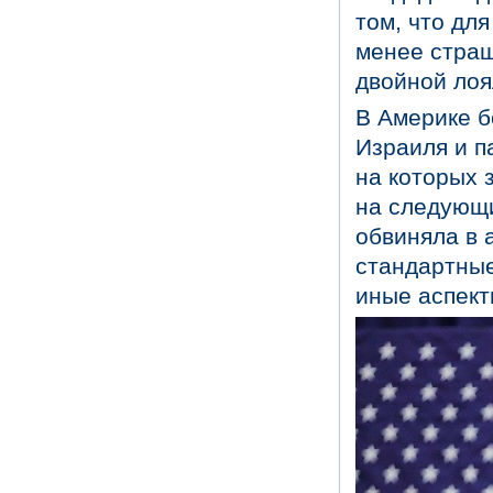
том, что дл
менее страш
двойной лоя
В Америке б
Израиля и п
на которых 
на следующи
обвиняла в 
стандартные
иные аспект