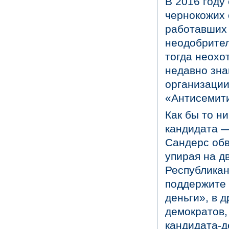
В 2016 году
чернокожих 
работавших 
неодобрител
тогда неохо
недавно зна
организации 
«Антисемити
Как бы то н
кандидата —
Сандерс обв
упирая на д
Республикан
поддержите 
деньги», в 
демократов,
кандидата-д