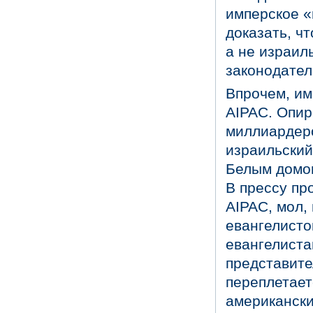
имперское «
доказать, ч
а не израил
законодател
Впрочем, им
AIPAC. Опир
миллиардер
израильский
Белым домом
В прессу пр
AIPAC, мол,
евангелисто
евангелиста
представите
переплетает
американски