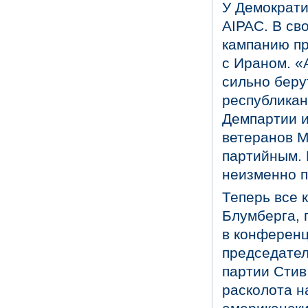
У Демократи
AIPAC. В св
кампанию пр
с Ираном. «
сильно беру
республикан
Демпартии и
ветеранов М
партийным. П
неизменно п
Теперь все 
Блумберга, 
в конференц
председател
партии Стив
расколота н