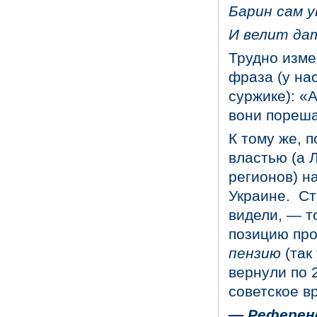
Барин сам
у
И велит
да
Трудно изме
фраза (у на
суржике): «
вони пореша
К тому же, п
властью (а 
регионов) н
Украине. Ст
видели, — т
позицию про
пензию
(так
вернули по 2
советское в
—
Референ