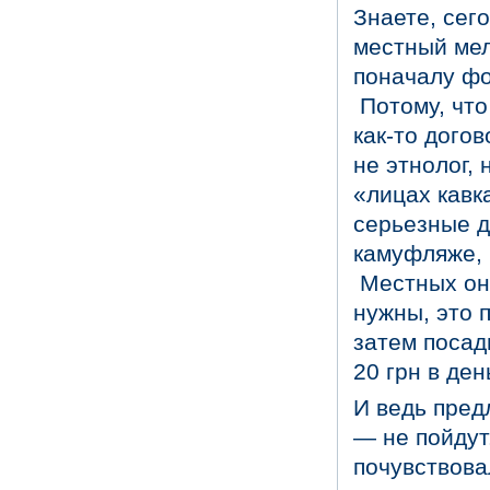
Знаете, сего
местный мел
поначалу фо
Потому, что
как-то дого
не этнолог, 
«лицах кавк
серьезные д
камуфляже, 
Местных они
нужны, это 
затем посад
20 грн в ден
И ведь пред
— не пойдут.
почувствова