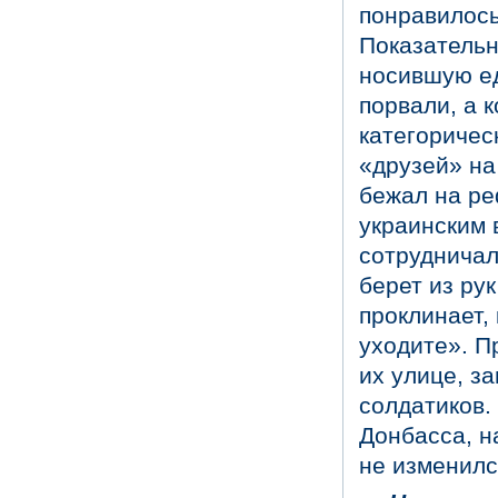
понравилось
Показательн
носившую ед
порвали, а 
категоричес
«друзей» на 
бежал на ре
украинским 
сотрудничал
берет из рук
проклинает, 
уходите». П
их улице, з
солдатиков.
Донбасса, н
не изменилс