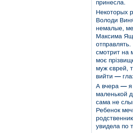
принесла.
Некоторых р
Володи Виня
немалые, ме
Максима Ящу
отправлять.
смотрит на 
моє прізви
муж єврей, 
вийти
—
гла
А вчера
—
я
маленькой д
сама не сл
Ребенок меч
родственник
увидела по 