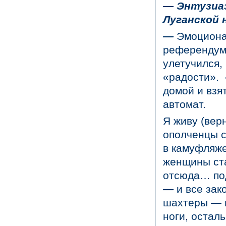
—
Энтузиаз
Луганской 
—
Эмоционал
референдум
улетучился,
«радости». «
домой и взя
автомат.
Я живу (вер
ополченцы с
в камуфляже
женщины ста
отсюда… под
—
и все зак
шахтеры
—
ноги, оста