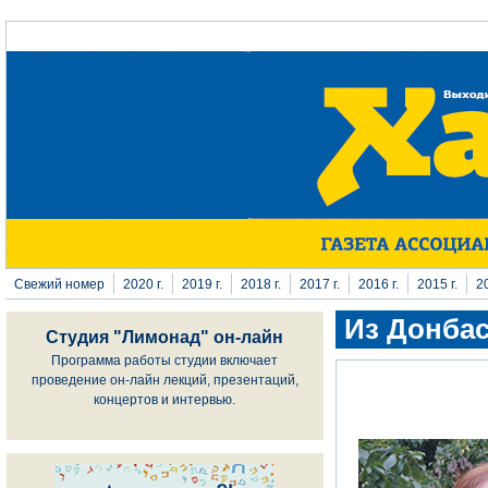
Перейти к основному содержанию
Свежий номер
2020 г.
2019 г.
2018 г.
2017 г.
2016 г.
2015 г.
20
Из Донбас
Студия "Лимонад" он-лайн
Программа работы студии включает
проведение он-лайн лекций, презентаций,
концертов и интервью.