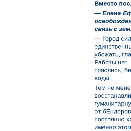
Вместо пос
—
Елена
Еф
освобожден
связь с з
—
Город сил
единственны
убежать, гл
Работы нет. 
тряслись, б
воды.
Тем не мене
восстанавли
гуманитарну
от бЕндеров
постоянно х
именно этог