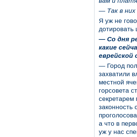
вам и плат
—
Так в ни
Я уж не гово
дотировать 
—
Со дня р
какие сейча
еврейской
— Город пол
захватили в
местной яче
горсовета с
секретарем 
законность 
проголосова
а что в пер
уж у нас с