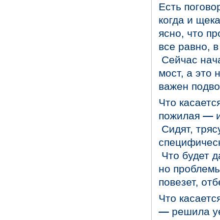
Есть поговор
когда и щек
ясно, что пр
все равно, 
Сейчас нач
мост, а это 
важен подво
Что касаетс
пожилая
—
и
Сидят, трясу
специфичес
Что будет 
но проблемы
повезет, отб
Что касаетс
—
решила уе