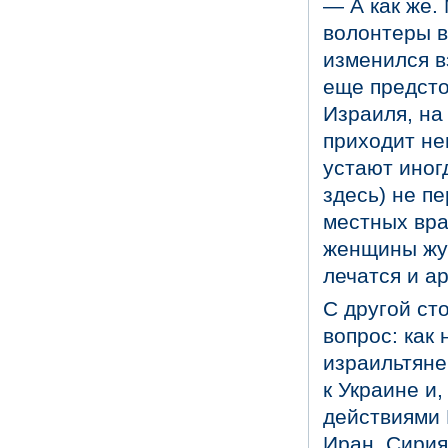
— А как же.
волонтеры в
изменился в
еще предсто
Израиля, на
приходит н
устают иног
здесь) не п
местных вра
женщины жут
лечатся и ар
С другой ст
вопрос: как
израильтяне
к Украине и
действиями 
Иран, Сирия