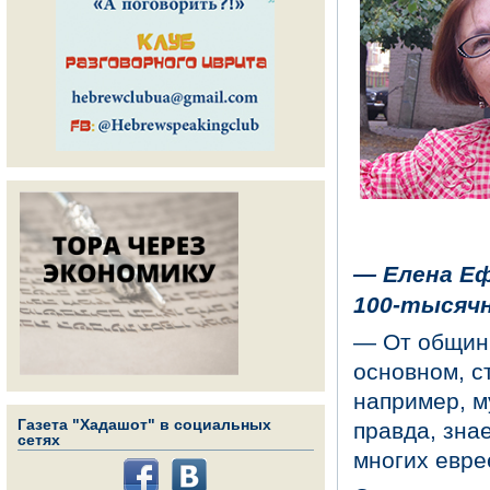
—
Елена Еф
100-тысячн
— От общины
основном, с
например, м
Газета "Хадашот" в социальных
правда, зна
сетях
многих евре