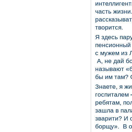
интеллиген
часть жизни
рассказыват
творится.
Я здесь пар
пенсионный
с мужем из 
А, не дай бо
называют «б
бы им там?
Знаете, я ж
госпиталем
ребятам, по
зашла в пал
зварити? И 
борщу». В о