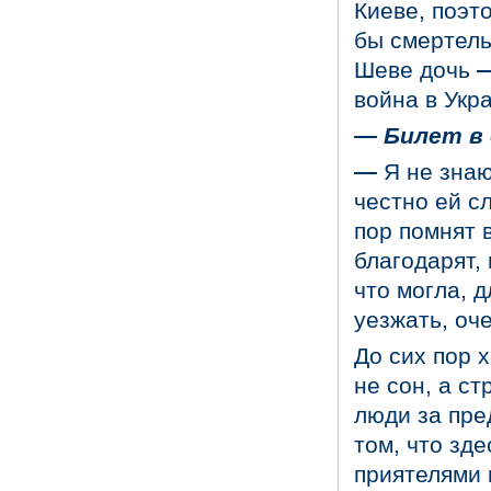
Киеве, поэт
бы смертель
Шеве дочь
война в Укра
—
Билет в 
—
Я не знаю
честно ей с
пор помнят 
благодарят, 
что могла, 
уезжать, оч
До сих пор х
не сон, а с
люди за пре
том, что зд
приятелями