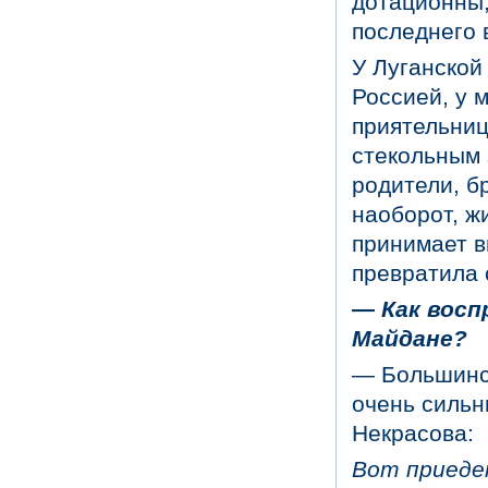
дотационны,
последнего 
У Луганской
Россией, у 
приятельниц
стекольным 
родители, б
наоборот, ж
принимает в
превратила 
—
Как восп
Майдане?
— Большинст
очень сильн
Некрасова:
Вот
приеде