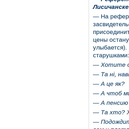
Лисичанске
— На рефере
засвидетель
присоединит
цены остану
улыбается).
старушками
—
Хотите о
—
Та ні, нав
—
А це як?
—
А чтоб ми
—
А пенсию
—
Та хто? Х
— Подождит