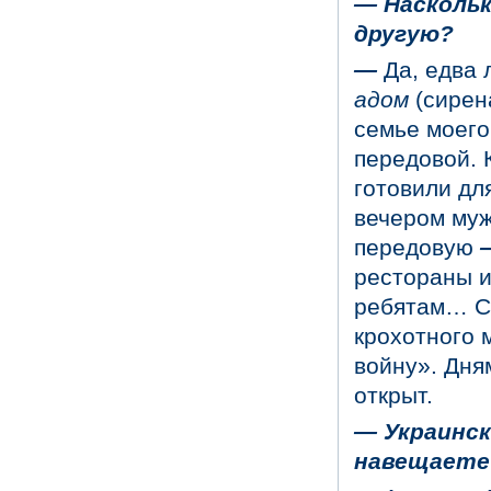
— Наскольк
другую?
—
Да, едва 
адом
(сирен
семье моего
передовой. 
готовили дл
вечером муж
передовую
рестораны и
ребятам… С
крохотного 
войну». Дня
открыт.
— Украинск
навещаете