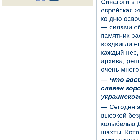
Синагоги в 
еврейская жи
ко дню осво
— силами об
памятник ра
воздвигли е
каждый нес, 
архива, реш
очень много
—
Что вооб
славен гор
украинско
— Сегодня э
высокой без
колыбелью Д
шахты. Кото